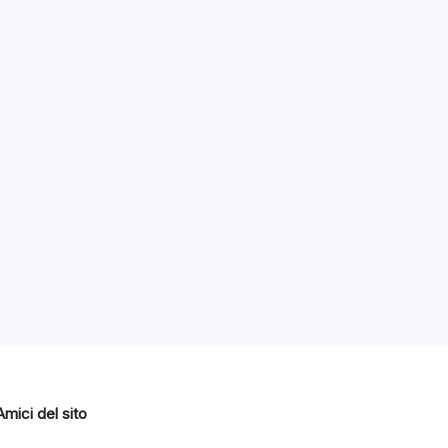
ici
2014
Amici del sito