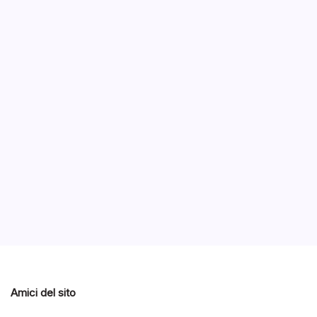
Geta
cora
B
Negli ul
– Getac 
ultraport
Notizie
Notizie ed Articoli
Amici del sito