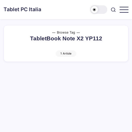
Skip
Tablet PC Italia
to
Dal
content
2003
dedicato
esclusivamente
ai
Browse Tag
Tablet
TabletBook Note X2 YP112
PC
1 Article