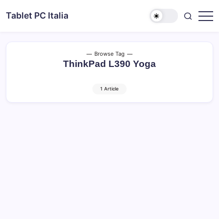
Skip
Tablet PC Italia
to
Dal
content
2003
dedicato
esclusivamente
ai
Browse Tag
Tablet
ThinkPad L390 Yoga
PC
1 Article