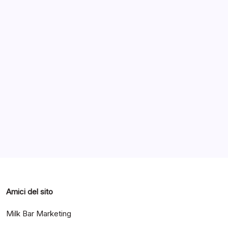
Con
utenti professionali.
Almeno
Quattro
Nuovi
Tablet
Notizie
Notizie ed Articoli
Gennaio 3, 2018
PC
Archivi
Categorie
Amici del sito
Milk Bar Marketing