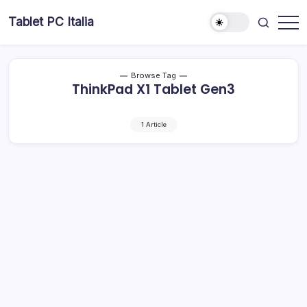
Skip
Tablet PC Italia
to
Dal
content
2003
dedicato
esclusivamente
ai
Browse Tag
Tablet
ThinkPad X1 Tablet Gen3
PC
1 Article