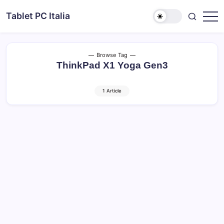
Skip
Tablet PC Italia
to
Dal
content
2003
dedicato
esclusivamente
ai
Browse Tag
Tablet
ThinkPad X1 Yoga Gen3
PC
1 Article