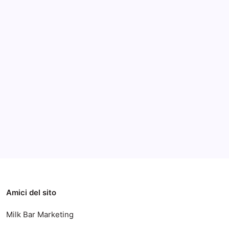
Con
utenti professionali.
Almeno
Quattro
Nuovi
Tablet
Notizie
Notizie ed Articoli
Gennaio 3, 2018
PC
Archivi
Categorie
Amici del sito
Milk Bar Marketing