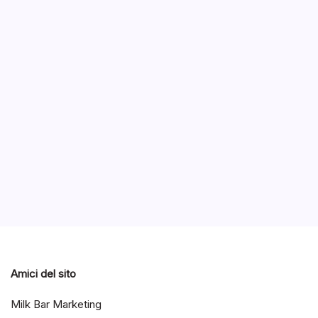
Leno
e pe
B
Lenovo a
converti
schermo 
Notizie
Notizie ed Articoli
Amici del sito
Milk Bar Marketing