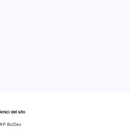
ED
Categorie
2016
Amici del sito
WP BizDev