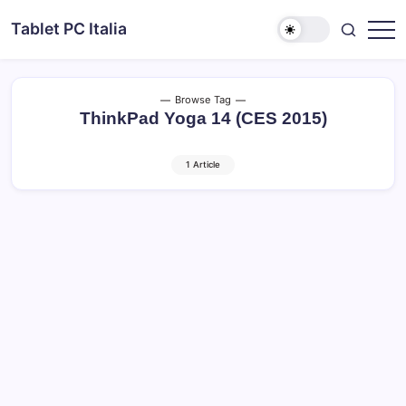
Skip
Tablet PC Italia
to
Dal
content
2003
dedicato
esclusivamente
ai
Browse Tag
Tablet
ThinkPad Yoga 14 (CES 2015)
PC
1 Article