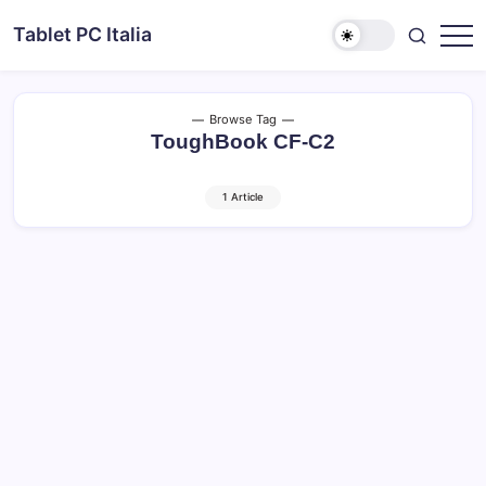
Skip
Tablet PC Italia
to
Dal
content
2003
dedicato
esclusivamente
ai
Browse Tag
Tablet
ToughBook CF-C2
PC
1 Article