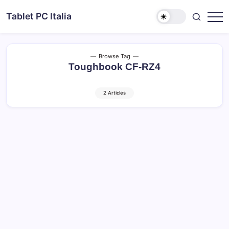
Skip
Tablet PC Italia
to
Dal
content
2003
dedicato
esclusivamente
ai
Browse Tag
Tablet
Toughbook CF-RZ4
PC
2 Articles