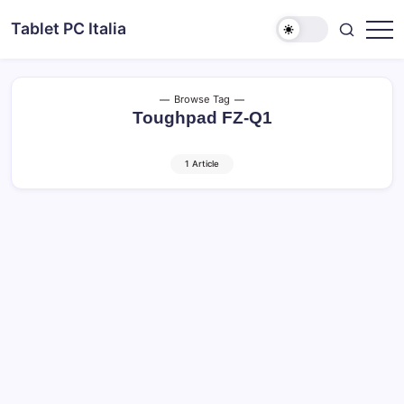
Skip
Tablet PC Italia
to
Dal
content
2003
dedicato
esclusivamente
ai
Browse Tag
Tablet
Toughpad FZ-Q1
PC
1 Article