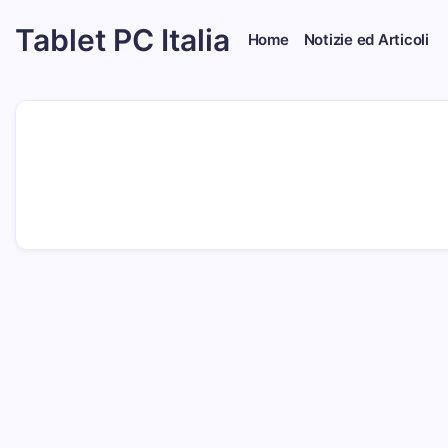
Skip
Tablet PC Italia
to
Home
Notizie ed Articoli
content
Dal
2003
dedicato
esclusivamente
ai
Tablet
PC