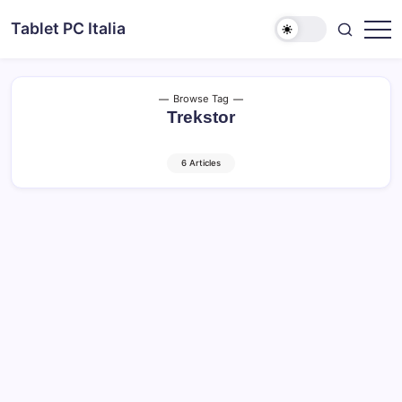
Skip
Tablet PC Italia
to
Dal
content
2003
dedicato
esclusivamente
ai
Browse Tag
Tablet
Trekstor
PC
6 Articles