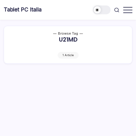
Skip
Tablet PC Italia
to
Dal
content
2003
dedicato
esclusivamente
ai
Browse Tag
Tablet
U21MD
PC
1 Article