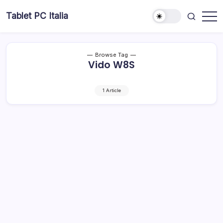
Skip
Tablet PC Italia
to
Dal
content
2003
dedicato
esclusivamente
ai
Browse Tag
Tablet
Vido W8S
PC
1 Article