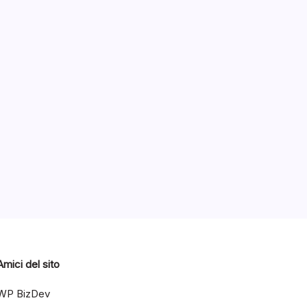
Categorie
è
2015
Amici del sito
WP BizDev