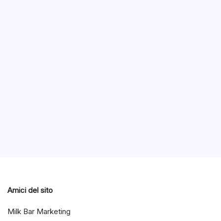
ASUS
un T
B
ASUS lan
l’ASUS 
Bing del
Notizie
Notizie ed Articoli
Amici del sito
Milk Bar Marketing