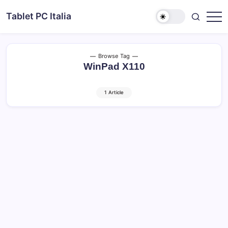
Skip
Tablet PC Italia
to
Dal
content
2003
dedicato
esclusivamente
ai
Browse Tag
Tablet
WinPad X110
PC
1 Article