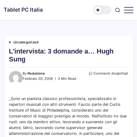
Skip
Tablet PC Italia
to
Dal
content
2003
dedicato
esclusivamente
ai
Tablet
PC
Uncategorized
L'intervista: 3 domande a… Hugh
Sung
su
By
Redazione
Commenti disabilitati
L'inte
Febbraio 26, 2006
3 Min Read
3
doma
a…
_Sono un pianista classico professionista, specializzato in
Hugh
repertori musicali con altri strumenti. Faccio parte del Curtis
Sung
Institute of Music di Philadelphia, considerato uno dei
conservatori di maggior prestigio al mondo. Nell’istituto ho due
ruoli: uno da membro attivo, lavorando e suonando con gli
alumni; l’altro, lavorando come supervisor generale
all’amministrazione del conservatorio. In particolare, uno dei