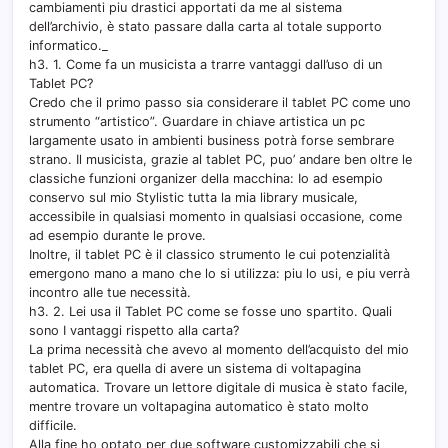
cambiamenti piu drastici apportati da me al sistema
dell’archivio, è stato passare dalla carta al totale supporto
informatico._
h3. 1. Come fa un musicista a trarre vantaggi dall’uso di un
Tablet PC?
Credo che il primo passo sia considerare il tablet PC come uno
strumento “artistico”. Guardare in chiave artistica un pc
largamente usato in ambienti business potrà forse sembrare
strano. Il musicista, grazie al tablet PC, puo’ andare ben oltre le
classiche funzioni organizer della macchina: Io ad esempio
conservo sul mio Stylistic tutta la mia library musicale,
accessibile in qualsiasi momento in qualsiasi occasione, come
ad esempio durante le prove.
Inoltre, il tablet PC è il classico strumento le cui potenzialità
emergono mano a mano che lo si utilizza: piu lo usi, e piu verrà
incontro alle tue necessità.
h3. 2. Lei usa il Tablet PC come se fosse uno spartito. Quali
sono I vantaggi rispetto alla carta?
La prima necessità che avevo al momento dell’acquisto del mio
tablet PC, era quella di avere un sistema di voltapagina
automatica. Trovare un lettore digitale di musica è stato facile,
mentre trovare un voltapagina automatico è stato molto
difficile.
Alla fine ho optato per due software customizzabili che si