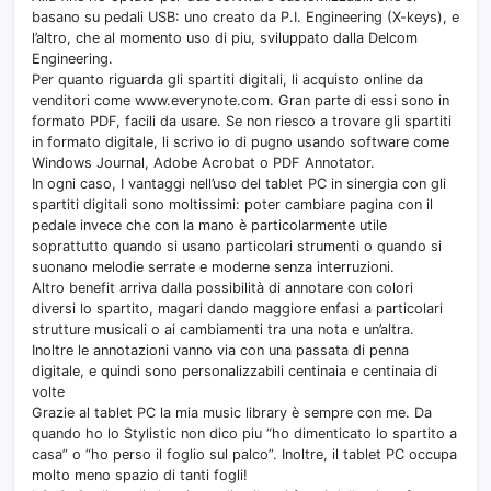
basano su pedali USB: uno creato da P.I. Engineering (X-keys), e
l’altro, che al momento uso di piu, sviluppato dalla Delcom
Engineering.
Per quanto riguarda gli spartiti digitali, li acquisto online da
venditori come www.everynote.com. Gran parte di essi sono in
formato PDF, facili da usare. Se non riesco a trovare gli spartiti
in formato digitale, li scrivo io di pugno usando software come
Windows Journal, Adobe Acrobat o PDF Annotator.
In ogni caso, I vantaggi nell’uso del tablet PC in sinergia con gli
spartiti digitali sono moltissimi: poter cambiare pagina con il
pedale invece che con la mano è particolarmente utile
soprattutto quando si usano particolari strumenti o quando si
suonano melodie serrate e moderne senza interruzioni.
Altro benefit arriva dalla possibilità di annotare con colori
diversi lo spartito, magari dando maggiore enfasi a particolari
strutture musicali o ai cambiamenti tra una nota e un’altra.
Inoltre le annotazioni vanno via con una passata di penna
digitale, e quindi sono personalizzabili centinaia e centinaia di
volte
Grazie al tablet PC la mia music library è sempre con me. Da
quando ho lo Stylistic non dico piu “ho dimenticato lo spartito a
casa” o “ho perso il foglio sul palco”. Inoltre, il tablet PC occupa
molto meno spazio di tanti fogli!