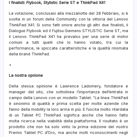
I finalisti: Flybook, Stylistic Serie ST e ThinkPad X41
La votazione, conclusasi alla mezzanotte del 28 Febbraio, si è
svolta in un forum della Community con la vittoria del Lenovo
ThinkPad X41. Si sono fatti onore anche gli altri due finalisti, il
Dialogue Flybook ed il Fujitsu-Siemens STYLISTIC Serie ST, ma
il Lenovo ThinkPad X41 ha prevalso per una serie di motivi
comuni a tutti quelli che lo hanno votato, tra cui la
performance, le spiccate caratteristiche e la qualità rinomata
della brand ThinkPad.
+
La nostra opnione
Della stessa opinione è Lawrence Ladomery, fondatore e
manager del sito, che sottolinea l’importanza dell’entrata in
campo della Lenovo con un modello Tablet. “La linea ThinkPad
è sinonimo di qualità e prima scelta per molte aziende che
fanno della mobility la loro arma in più. E l’uscita molto ritardata
di un Tablet PC ThinkPad significa anche che hanno fatto
molta ricerca nella viabilità della piattaforma. Il risultato è un
prodotto che non ha solo vinto la prima edizione del nostro
Premio Tablet PC d’Oro, ma anche molti riconoscimenti negli