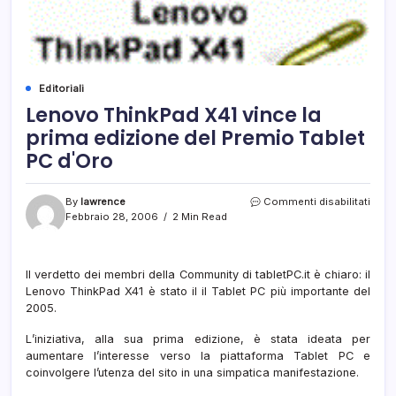
Editoriali
Lenovo ThinkPad X41 vince la
prima edizione del Premio Tablet
PC d'Oro
su
By
lawrence
Commenti disabilitati
Leno
Febbraio 28, 2006
2 Min Read
Thin
X41
vince
Il verdetto dei membri della Community di tabletPC.it è chiaro: il
la
Lenovo ThinkPad X41 è stato il il Tablet PC più importante del
prim
edizi
2005.
del
Prem
L’iniziativa, alla sua prima edizione, è stata ideata per
Table
aumentare l’interesse verso la piattaforma Tablet PC e
PC
coinvolgere l’utenza del sito in una simpatica manifestazione.
d'Or