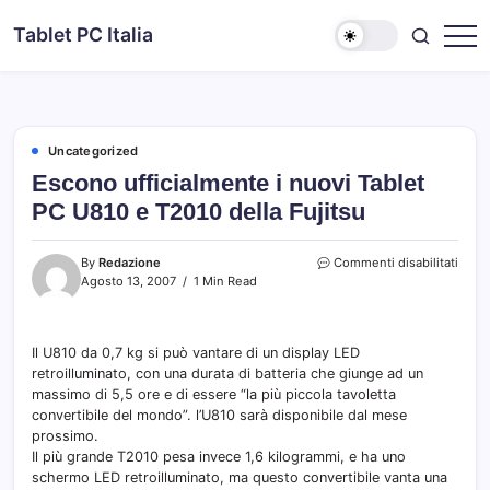
Skip
Tablet PC Italia
to
Dal
content
2003
dedicato
esclusivamente
ai
Tablet
PC
Uncategorized
Escono ufficialmente i nuovi Tablet
PC U810 e T2010 della Fujitsu
su
By
Redazione
Commenti disabilitati
Esco
Agosto 13, 2007
1 Min Read
uffic
i
nuovi
Il U810 da 0,7 kg si può vantare di un display LED
Table
retroilluminato, con una durata di batteria che giunge ad un
PC
U810
massimo di 5,5 ore e di essere “la più piccola tavoletta
e
convertibile del mondo”. l’U810 sarà disponibile dal mese
T201
prossimo.
della
Il più grande T2010 pesa invece 1,6 kilogrammi, e ha uno
Fujit
schermo LED retroilluminato, ma questo convertibile vanta una