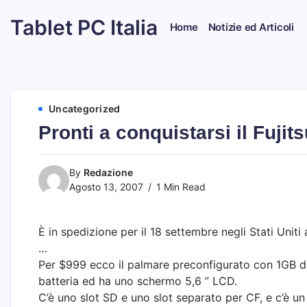
Skip
Tablet PC Italia
to
Home
Notizie ed Articoli
content
Dal
2003
dedicato
esclusivamente
ai
Tablet
Uncategorized
PC
Pronti a conquistarsi il Fujit
By
Redazione
Agosto 13, 2007
1 Min Read
È in spedizione per il 18 settembre negli Stati Unit
…
Per $999 ecco il palmare preconfigurato con 1GB di
batteria ed ha uno schermo 5,6 ” LCD.
C’è uno slot SD e uno slot separato per CF, e c’è u