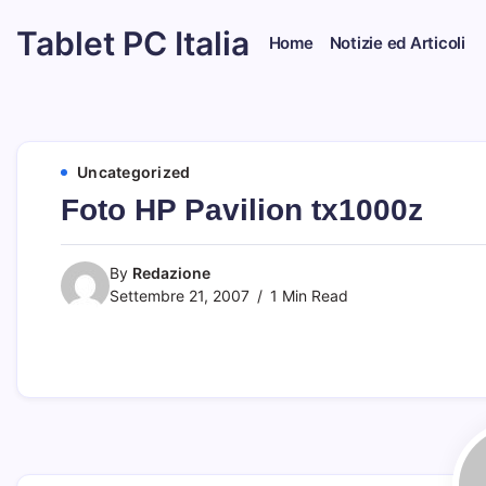
Skip
Tablet PC Italia
to
Home
Notizie ed Articoli
content
Dal
2003
dedicato
esclusivamente
ai
Tablet
Uncategorized
PC
Foto HP Pavilion tx1000z
By
Redazione
Settembre 21, 2007
1 Min Read