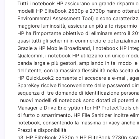
Tutti i notebook HP assicurano un grande risparmio en
modelli HP EliteBook 2530p e 2730p hanno ottenuto
Environmental Assessment Tool) e sono caratterizzat
maggiore luminosità, assicura un più alto risparmio
HP ha l’importante obiettivo di eliminare entro il 2
quasi tutti gli schermi in commercio e potenzialmen
Grazie a HP Mobile Broadband, i notebook HP integ
Qualcomm, i notebook HP utilizzano un unico modul
banda larga e più gestori, ampliando in tal modo le
dell’utente, con la massima flessibilità nella scelta dei
HP QuickLook2 consente di accedere a e-mail, agen
SpareKey risolve l’inconveniente delle password dim
sequenza di tre domande di identificazione persona
I nuovi modelli di notebook sono dotati di potenti 
Manager e Drive Encryption for HP ProtectTools che 
di furto o smarrimento. HP File Sanitizer inoltre elim
notebook, consentendo la massima privacy anche in 
Prezzi e disponibilità
h3. HP EliteBook 2530p e HP EliteBook 2730p saran