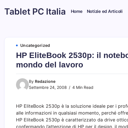
Skip
Tablet PC Italia
to
Home
Notizie ed Articoli
content
Dal
2003
dedicato
esclusivamente
ai
Tablet
Uncategorized
PC
HP EliteBook 2530p: il noteb
mondo del lavoro
By
Redazione
Settembre 24, 2008
4 Min Read
HP EliteBook 2530p è la soluzione ideale per i pro
alle informazioni in qualsiasi momento, perché offr
HP EliteBook 2530p è caratterizzato da drive ottico 
confermando l’attenzione di HP per il design, il mod