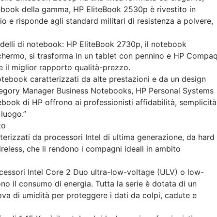
tebook della gamma, HP EliteBook 2530p è rivestito in
o e risponde agli standard militari di resistenza a polvere,
 modelli di notebook: HP EliteBook 2730p, il notebook
 schermo, si trasforma in un tablet con pennino e HP Compa
 il miglior rapporto qualità-prezzo.
ebook caratterizzati da alte prestazioni e da un design
ategory Manager Business Notebooks, HP Personal Systems
ook di HP offrono ai professionisti affidabilità, semplicità
 luogo.”
to
terizzati da processori Intel di ultima generazione, da hard
ireless, che li rendono i compagni ideali in ambito
cessori Intel Core 2 Duo ultra-low-voltage (ULV) o low-
no il consumo di energia. Tutta la serie è dotata di un
rova di umidità per proteggere i dati da colpi, cadute e