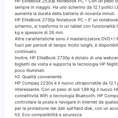
HP EliteBook 2530p Notebook PC – Con un peso di sol
sempre in viaggio. Ha uno schermo da 12.1 pollici L
aumenta la durata della batteria di novanta minuti.
HP EliteBook 2730p Notebook PC – E’ un notebook 
schermo, si trasforma in un tablet con funzionalità t
kg e spessore di 26 mm.
Altre caratteristiche sono il masterizzatore DVD+/-R
fuori per periodi di tempo molto lunghi, è disponibil
continuato.
Inoltre, HP EliteBook 2730p è dotato di una webcam
biglietti da visita e supporta la tecnologia HP NightL
poco illuminati.
h3. Qualità conveniente
HP Compaq 2230s è il nuovo ultraportatile da 12.1 
interessante. Con un peso di soli 1,98 Kg il nuov
connettività WiFi e tecnologia Bluetooth. HP Compa
controllare la posta e navigare in Internet da quals
per la protezione dei dati sull’hard disk, con un acc
h3. Eco-compatibilità e sicurezza