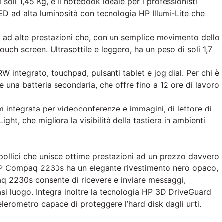
i 1,45 Kg, è il notebook ideale per i professionisti
ED ad alta luminosità con tecnologia HP Illumi-Lite che
ad alte prestazioni che, con un semplice movimento dello
ouch screen. Ultrasottile e leggero, ha un peso di soli 1,7
W integrato, touchpad, pulsanti tablet e jog dial. Per chi è
e una batteria secondaria, che offre fino a 12 ore di lavoro
 integrata per videoconferenze e immagini, di lettore di
ight, che migliora la visibilità della tastiera in ambienti
pollici che unisce ottime prestazioni ad un prezzo davvero
o HP Compaq 2230s ha un elegante rivestimento nero opaco,
q 2230s consente di ricevere e inviare messaggi,
iasi luogo. Integra inoltre la tecnologia HP 3D DriveGuard
elerometro capace di proteggere l’hard disk dagli urti.