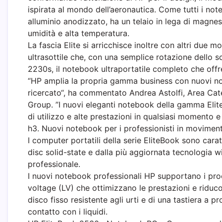
ispirata al mondo dell’aeronautica. Come tutti i no
alluminio anodizzato, ha un telaio in lega di magnesi
umidità e alta temperatura.
La fascia Elite si arricchisce inoltre con altri due
ultrasottile che, con una semplice rotazione dello
2230s, il notebook ultraportatile completo che offre
“HP amplia la propria gamma business con nuovi not
ricercato“, ha commentato Andrea Astolfi, Area C
Group. ”I nuovi eleganti notebook della gamma Eliteb
di utilizzo e alte prestazioni in qualsiasi momento e
h3. Nuovi notebook per i professionisti in movimen
I computer portatili della serie EliteBook sono carat
disc solid-state e dalla più aggiornata tecnologia w
professionale.
I nuovi notebook professionali HP supportano i pro
voltage (LV) che ottimizzano le prestazioni e riduco
disco fisso resistente agli urti e di una tastiera a p
contatto con i liquidi.