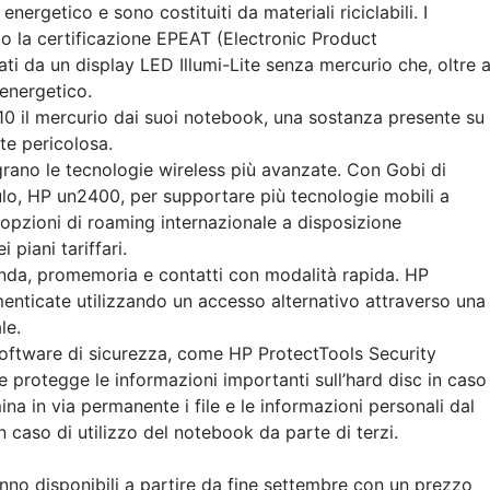
ergetico e sono costituiti da materiali riciclabili. I
 la certificazione EPEAT (Electronic Product
i da un display LED Illumi-Lite senza mercurio che, oltre 
 energetico.
010 il mercurio dai suoi notebook, una sostanza presente su
te pericolosa.
rano le tecnologie wireless più avanzate. Con Gobi di
o, HP un2400, per supportare più tecnologie mobili a
 opzioni di roaming internazionale a disposizione
 piani tariffari.
da, promemoria e contatti con modalità rapida. HP
enticate utilizzando un accesso alternativo attraverso una
le.
software di sicurezza, come HP ProtectTools Security
protegge le informazioni importanti sull’hard disc in caso
ina in via permanente i file e le informazioni personali dal
caso di utilizzo del notebook da parte di terzi.
no disponibili a partire da fine settembre con un prezzo