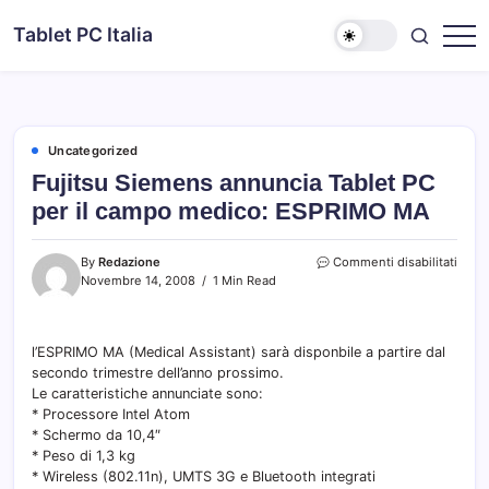
Skip
Tablet PC Italia
to
Dal
content
2003
dedicato
esclusivamente
ai
Tablet
PC
Uncategorized
Fujitsu Siemens annuncia Tablet PC
per il campo medico: ESPRIMO MA
su
By
Redazione
Commenti disabilitati
Fujit
Novembre 14, 2008
1 Min Read
Siem
annu
Table
l’ESPRIMO MA (Medical Assistant) sarà disponbile a partire dal
PC
secondo trimestre dell’anno prossimo.
per
il
Le caratteristiche annunciate sono:
camp
* Processore Intel Atom
medi
* Schermo da 10,4″
ESPR
* Peso di 1,3 kg
MA
* Wireless (802.11n), UMTS 3G e Bluetooth integrati