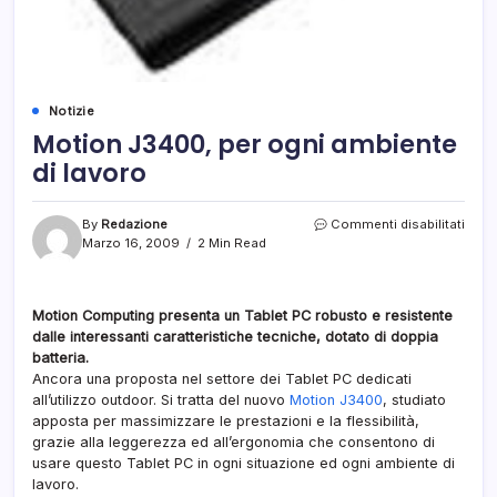
Notizie
Motion J3400, per ogni ambiente
di lavoro
su
By
Redazione
Commenti disabilitati
Moti
Marzo 16, 2009
2 Min Read
J340
per
ogni
Motion Computing presenta un Tablet PC robusto e resistente
ambi
dalle interessanti caratteristiche tecniche, dotato di doppia
di
lavor
batteria.
Ancora una proposta nel settore dei Tablet PC dedicati
all’utilizzo outdoor. Si tratta del nuovo
Motion J3400
, studiato
apposta per massimizzare le prestazioni e la flessibilità,
grazie alla leggerezza ed all’ergonomia che consentono di
usare questo Tablet PC in ogni situazione ed ogni ambiente di
lavoro.