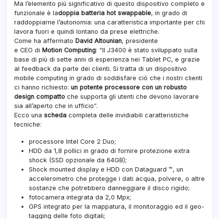
Ma l’elemento più significativo di questo dispositivo completo e
funzionale è la
doppia batteria hot swappable
, in grado di
raddoppiarne l’autonomia: una caratteristica importante per chi
lavora fuori e quindi lontano da prese elettriche.
Come ha affermato
David Altounian
, presidente
e CEO di
Motion Computing
: “Il J3400 è stato sviluppato sulla
base di più di sette anni di esperienza nei Tablet PC, e grazie
al feedback da parte dei clienti. Si tratta di un dispositivo
mobile computing in grado di soddisfare ciò che i nostri clienti
ci hanno richiesto:
un potente processore con un robusto
design compatto
che supporta gli utenti che devono lavorare
sia all’aperto che in ufficio”.
Ecco una
scheda
completa delle invidiabili caratteristiche
tecniche:
processore Intel Core 2 Duo;
HDD da 1,8 pollici in grado di fornire protezione extra
shock (SSD opzionale da 64GB);
Shock mounted display e HDD con Dataguard ™, un
accelerometro che protegge i dati acqua, polvere, o altre
sostanze che potrebbero danneggiare il disco rigido;
fotocamera integrata da 2,0 Mpx;
GPS integrato per la mappatura, il monitoraggio ed il geo-
tagging delle foto digitali;