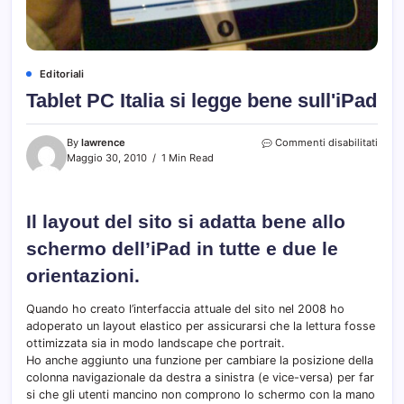
Editoriali
Tablet PC Italia si legge bene sull'iPad
su
By
lawrence
Commenti disabilitati
Table
Maggio 30, 2010
1 Min Read
PC
Italia
si
Il layout del sito si adatta bene allo
legg
bene
schermo dell’iPad in tutte e due le
sull'i
orientazioni.
Quando ho creato l’interfaccia attuale del sito nel 2008 ho
adoperato un layout elastico per assicurarsi che la lettura fosse
ottimizzata sia in modo landscape che portrait.
Ho anche aggiunto una funzione per cambiare la posizione della
colonna navigazionale da destra a sinistra (e vice-versa) per far
si che gli utenti mancino non comprono lo schermo con la mano