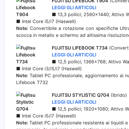
F
UJITSU LIFEBOOK T904
(Converti
LEGGI GLI ARTICOLI
■ 13,3 pollici; 2560×1440; Attivo
■ Intel Core i5/i7 (Haswell)
Note:
Convertibile a rotazione con specifiche Ult
scocca in metallo e schermo ad altissima risoluzion
FUJITSU LIFEBOOK T734
(Converti
LEGGI GLI ARTICOLI
■ 12,5 pollici; 1366×768; Attivo 
■ Intel Core i3/i5/i7 (Haswell)
Note:
Tablet PC professionale, aggiornamento ai nu
Lifebook T732
FUJITSU STYLISTIC Q704
(Ibrido)
LEGGI GLI ARTICOLI
■ 12,5 pollici; 1920×1080; Attivo
■ Intel Core i5/i7 (Haswell)
Note:
Tablet PC professionale resistente ai liquidi 