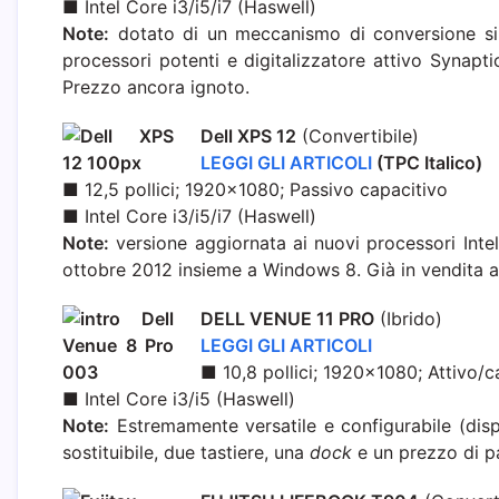
■ Intel Core i3/i5/i7 (Haswell)
Note:
dotato di un meccanismo di conversione sim
processori potenti e digitalizzatore attivo Synapt
Prezzo ancora ignoto.
Dell XPS 12
(Convertibile)
LEGGI GLI ARTICOLI
(TPC Italico)
■ 12,5 pollici; 1920×1080; Passivo capacitivo
■ Intel Core i3/i5/i7 (Haswell)
Note:
versione aggiornata ai nuovi processori Intel
ottobre 2012 insieme a Windows 8. Già in vendita a 
DELL VENUE 11 PRO
(Ibrido)
LEGGI GLI ARTICOLI
■ 10,8 pollici; 1920×1080; Attivo/c
■ Intel Core i3/i5 (Haswell)
Note:
Estremamente versatile e configurabile (disp
sostituibile, due tastiere, una
dock
e un prezzo di p