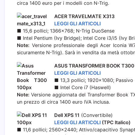
circa 1400 euro per i modelli con N-Trig.
ACER TRAVELMATE X313
LEGGI GLI ARTICOLI
■ 15,6 pollici; 1366×768; N-Trig DuoSense
■ Intel Pentium (Ivy Bridge); Intel Core i3/i5 (Ivy Br
Note:
Versione professionale degli Acer Iconia W7 
sicuramente N-Trig). Sarà in vendita da metà ottobre
ASUS TRANSFORMER BOOK T300
LEGGI GLI ARTICOLI
■ 13,3 pollici; 1920×1080; Passivo
■ Intel Core i7 (Haswell)
Note:
Versione aggiornata del Transformer Book TX
un prezzo di circa 1400 euro IVA inclusa.
Dell XPS 11
(Convertibile)
LEGGI GLI ARTICOLI
(TPC Italico)
■ 11,6 pollici; 2560×2440; Attivo/capacitivo Synapt