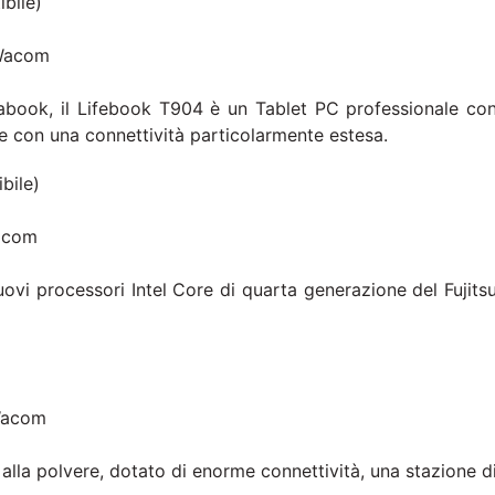
bile)
 Wacom
rabook, il Lifebook T904 è un Tablet PC professionale co
e con una connettività particolarmente estesa.
bile)
Wacom
ovi processori Intel Core di quarta generazione del Fujits
 Wacom
e alla polvere, dotato di enorme connettività, una stazione d