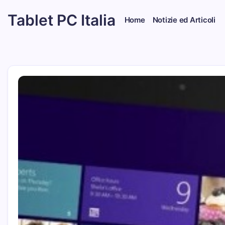
Skip
Tablet PC Italia
to
Home
Notizie ed Articoli
content
Dal
2003
dedicato
esclusivamente
ai
Tablet
PC