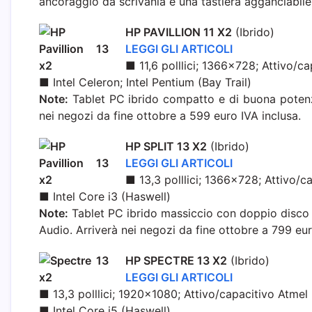
ancoraggio da scrivania e una tastiera agganciabile
HP PAVILLION 11 X2
(Ibrido)
LEGGI GLI ARTICOLI
■ 11,6 polllici; 1366×728; Attivo/c
■ Intel Celeron; Intel Pentium (Bay Trail)
Note:
Tablet PC ibrido compatto e di buona potenza,
nei negozi da fine ottobre a 599 euro IVA inclusa.
HP SPLIT 13 X2
(Ibrido)
LEGGI GLI ARTICOLI
■ 13,3 polllici; 1366×728; Attivo/c
■ Intel Core i3 (Haswell)
Note:
Tablet PC ibrido massiccio con doppio disco 
Audio. Arriverà nei negozi da fine ottobre a 799 eur
HP SPECTRE 13 X2
(Ibrido)
LEGGI GLI ARTICOLI
■ 13,3 polllici; 1920×1080; Attivo/capacitivo Atmel
■ Intel Core i5 (Haswell)