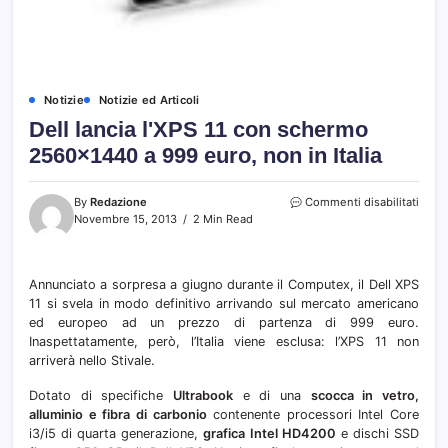
Notizie
Notizie ed Articoli
Dell lancia l'XPS 11 con schermo
2560×1440 a 999 euro, non in Italia
su
By
Redazione
Commenti disabilitati
Dell
Novembre 15, 2013
2 Min Read
lanci
l'XPS
11
Annunciato a sorpresa a giugno durante il Computex, il Dell XPS
con
11 si svela in modo definitivo arrivando sul mercato americano
sche
2560
ed europeo ad un prezzo di partenza di 999 euro.
a
Inaspettatamente, però, l’Italia viene esclusa: l’XPS 11 non
999
arriverà nello Stivale.
euro,
non
Dotato di specifiche
Ultrabook
e di una
scocca in vetro,
in
alluminio e fibra di carbonio
contenente processori Intel Core
Italia
i3/i5 di quarta generazione,
grafica Intel HD4200
e dischi SSD