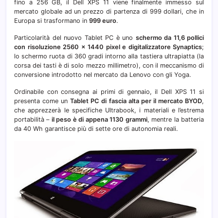
fino a 256 GB, il Dell XPS 11 viene finalmente immesso sul
mercato globale ad un prezzo di partenza di 999 dollari, che in
Europa si trasformano in
999 euro
.
Particolarità del nuovo Tablet PC è uno
schermo da 11,6 pollici
con risoluzione 2560 x 1440 pixel e digitalizzatore Synaptics
;
lo schermo ruota di 360 gradi intorno alla tastiera ultrapiatta (la
corsa dei tasti è di solo mezzo millimetro), con il meccanismo di
conversione introdotto nel mercato da Lenovo con gli Yoga.
Ordinabile con consegna ai primi di gennaio, il Dell XPS 11 si
presenta come un
Tablet PC di fascia alta per il mercato BYOD
,
che apprezzerà le specifiche Ultrabook, i materiali e l’estrema
portabilità –
il peso è di appena 1130 grammi
, mentre la batteria
da 40 Wh garantisce più di sette ore di autonomia reali.