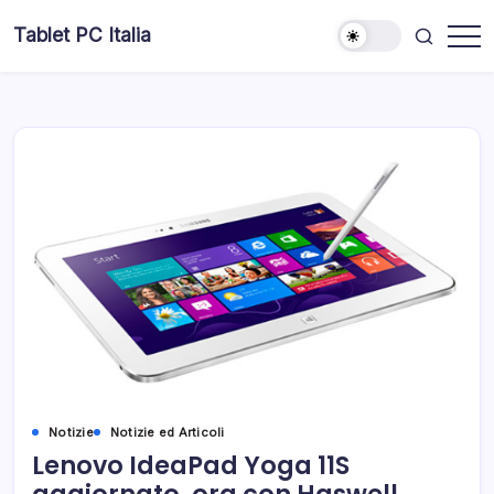
Skip
Tablet PC Italia
to
Dal
content
2003
dedicato
esclusivamente
ai
Tablet
PC
Notizie
Notizie ed Articoli
Lenovo IdeaPad Yoga 11S
aggiornato, ora con Haswell