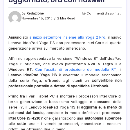
su
By
Redazione
Commenti disabilitati
Leno
Novembre 18, 2013
2 Min Read
Idea
Yoga
11S
Annunciato
a inizio settembre insieme allo Yoga 2 Pro
, il nuovo
aggio
Lenovo IdeaPad Yoga 11S con processore Intel Core di quarta
ora
con
generazione arriva sul mercato americano.
Hasw
All’inizio rappresentava la versione “Windows 8” dell’IdeaPad
Yoga 11 originale, che aveva piattaforma NVIDIA Tegra 3 e
Windows RT.
Con l’uscita di produzione del modello RT
, il
Lenovo IdeaPad Yoga 11S
è diventato il modello economico
della serie Yoga, offrendo agli utenti un
convertibile non
professionale portatile e dotato di specifiche Ultrabook.
Primo tra i vari Tablet PC a montare i processori Intel Core di
terza generazione a bassissimo voltaggio e consumo della
serie -Y, il Lenovo IdeaPad Yoga 11S
si aggiorna e, a meno di
sei mesi dal lancio,
acquisce in modo definitivo i processori
Intel Core i5-4210Y
che garantiscono una
autonomia superiore
alle sette ore –
i vecchi processori, nonostante i consumi
ridotti, ne offrivano due in meno.