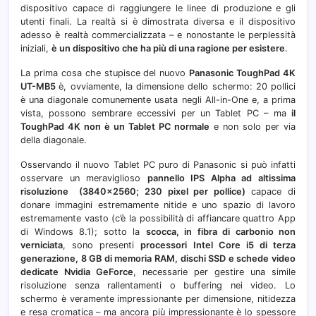
dispositivo capace di raggiungere le linee di produzione e gli
dal
utenti finali. La realtà si è dimostrata diversa e il dispositivo
vivo)
adesso è realtà commercializzata – e nonostante le perplessità
iniziali,
è un dispositivo che ha più di una ragione per esistere
.
La prima cosa che stupisce del nuovo
Panasonic ToughPad 4K
UT-MB5
è, ovviamente, la dimensione dello schermo: 20 pollici
è una diagonale comunemente usata negli All-in-One e, a prima
vista, possono sembrare eccessivi per un Tablet PC – ma
il
ToughPad 4K non è un Tablet PC normale
e non solo per via
della diagonale.
Osservando il nuovo Tablet PC puro di Panasonic si può infatti
osservare un meraviglioso
pannello IPS Alpha ad altissima
risoluzione (3840×2560; 230 pixel per pollice)
capace di
donare immagini estremamente nitide e uno spazio di lavoro
estremamente vasto (c’è la possibilità di affiancare quattro App
di Windows 8.1); sotto la
scocca, in fibra di carbonio non
verniciata
, sono presenti
processori Intel Core i5 di terza
generazione, 8 GB di memoria RAM, dischi SSD e schede video
dedicate Nvidia GeForce
, necessarie per gestire una simile
risoluzione senza rallentamenti o buffering nei video. Lo
schermo è veramente impressionante per dimensione, nitidezza
e resa cromatica – ma ancora più impressionante è lo spessore