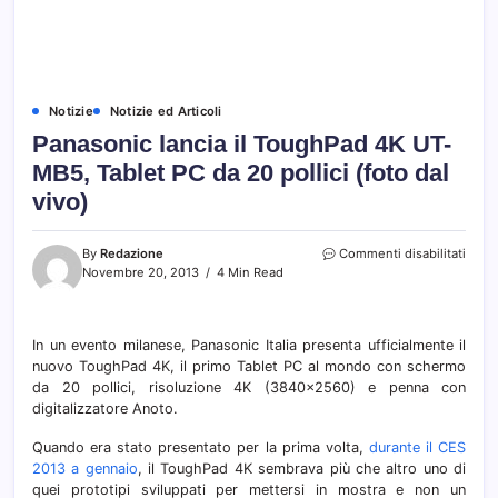
Notizie
Notizie ed Articoli
Panasonic lancia il ToughPad 4K UT-
MB5, Tablet PC da 20 pollici (foto dal
vivo)
su
By
Redazione
Commenti disabilitati
Pana
Novembre 20, 2013
4 Min Read
lanci
il
Toug
In un evento milanese, Panasonic Italia presenta ufficialmente il
4K
nuovo ToughPad 4K, il primo Tablet PC al mondo con schermo
UT-
MB5,
da 20 pollici, risoluzione 4K (3840×2560) e penna con
Table
digitalizzatore Anoto.
PC
da
Quando era stato presentato per la prima volta,
durante il CES
20
2013 a gennaio
, il ToughPad 4K sembrava più che altro uno di
pollic
quei prototipi sviluppati per mettersi in mostra e non un
(foto