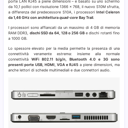
porte LAN RJ45 a piene dimensioni – e basato su uno schermo
da 10,1 pollici con risoluzione 1366 x 768, il nuovo S10M sfrutta,
a differenza del predecessore S10A, i processori
Intel Celeron
da 1,46 GHz con architettura
quad-core
Bay Trail
.
I processori sono affiancati da un massimo di 4 GB di memoria
RAM DDR3,
dischi SSD da 64, 128 o 256 GB
e dischi rotanti fino
a 1000 GB.
Lo spessore elevato per la media permette la presenza di una
connettività veramente estrema: insieme alla normale
connettività
WiFi 802.11 b/g/n, Bluetooth 4.0 e 3G sono
presenti porte USB, HDMI, VGA e RJ45
a piene dimensioni, ma
anche lettori di schede multimediali e due connettori audio.