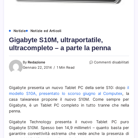
Notizie
Notizie ed Articoli
Gigabyte S10M, ultraportatile,
ultracompleto – a parte la penna
su
By
Redazione
Commenti disabilitati
Gigab
Gennaio 22, 2014
1 Min Read
S10M
ultrap
ultra
Gigabyte presenta un nuovo Tablet PC della serie S10: dopo
il
–
modello S10A, presentato lo scorso giugno al Computex
, la
a
parte
casa taiwanese propone il nuovo S10M. Come sempre per
la
Gigabyte, è un Tablet PC completo in tutto tranne che nella
penn
penna.
Gigabyte Technology presenta il nuovo Tablet PC puro
Gigabyte S10M. Spesso ben 14,9 millimetri – quanto basta per
garantire connettività estrema che vede anche la presenza di