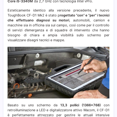
Core
i5-3340M
da 2,7 GHz con tecnologia Intel vPro.
Esteticamente identico alla versione precedente, il nuovo
ToughBook CF-D1 Mk2
è stato p
rogettato “con” e “per” i tecnici
che effettuano diagnosi su motori
, automobili, camion e
macchine sia in officina sia sul campo, così come per il controllo
di servizi d’emergenza e di squadre di intervento che hanno
bisogno di chiara e ampia visibilità sullo schermo per
visualizzare disegni tecnici e mappe.
Basato su uno schermo da
13,3 pollici (1366×768)
con
retroilluminazione a LED e digitalizzatore attivo Wacom, il CF-D1
è perfettamente attrezzato per gestire le attuali intensive