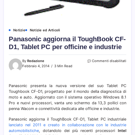
Notizie
Notizie ed Articoli
Panasonic aggiorna il ToughBook CF-
D1, Tablet PC per officine e industrie
su
By
Redazione
Commenti disabilitati
Pana
Febbraio 4, 2014
3 Min Read
aggio
il
Toug
Panasonic presenta la nuova versione del suo Tablet PC
CF-
Toughbook CF-D1, progettato per il mondo della diagnostica di
D1,
Table
moto e auto. Aggiornato con il sistema operativo Windows 8.1
PC
Pro e nuovi processori, vanta uno schermo da 13,3 pollici con
per
penna Wacom e connettività dedicata alle officine e industrie.
offic
e
Panasonic aggiorna il ToughBook CF-D1, Tablet PC industriale
indus
lanciato nel 2011 e creato in collaborazione con le industrie
automobilistiche
, dotandolo dei più recenti processori
Intel