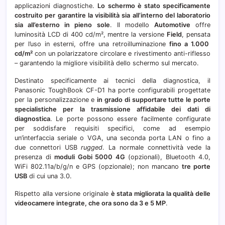
applicazioni diagnostiche.
Lo schermo è stato specificamente
costruito per garantire la visibilità sia all’interno del laboratorio
sia
all’esterno
in pieno sole
. Il modello
Automotive
offre
luminosità LCD di 400 cd/m², mentre la versione
Field
, pensata
per l’uso in esterni, offre una retroilluminazione
fino a 1.000
cd/m²
con un polarizzatore circolare e rivestimento anti-riflesso
– garantendo la migliore visibilità dello schermo sul mercato.
Destinato specificamente ai tecnici della diagnostica, il
Panasonic ToughBook CF-D1 ha porte configurabili
progettate
per la personalizzazione e
in grado di supportare tutte le porte
specialistiche per la trasmissione affidabile dei dati di
diagnostica
. Le porte possono essere facilmente configurate
per soddisfare requisiti specifici, come ad esempio
un’interfaccia seriale o VGA, una seconda porta LAN o fino a
due connettori USB
rugged
. La normale connettività vede la
presenza di
moduli
Gobi 5000 4G
(opzionali), Bluetooth 4.0,
WiFi 802.11a/b/g/n e GPS (opzionale); non mancano
tre porte
USB
di cui una 3.0.
Rispetto alla versione originale
è stata migliorata la qualità delle
videocamere integrate, che ora sono da 3 e 5 MP
.