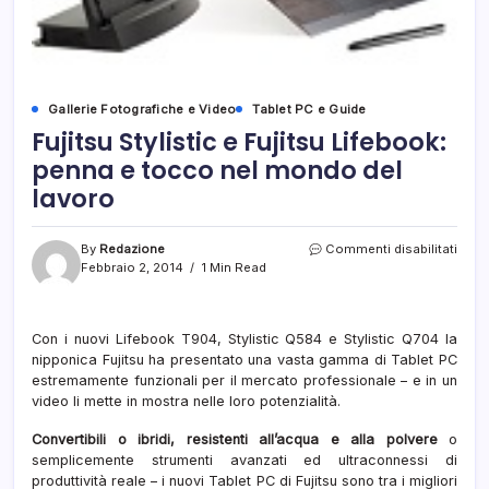
Gallerie Fotografiche e Video
Tablet PC e Guide
Fujitsu Stylistic e Fujitsu Lifebook:
penna e tocco nel mondo del
lavoro
su
By
Redazione
Commenti disabilitati
Fujit
Febbraio 2, 2014
1 Min Read
Stylis
e
Fujit
Con i nuovi Lifebook T904, Stylistic Q584 e Stylistic Q704 la
Lifeb
nipponica Fujitsu ha presentato una vasta gamma di Tablet PC
penn
e
estremamente funzionali per il mercato professionale – e in un
tocc
video li mette in mostra nelle loro potenzialità.
nel
mon
Convertibili o ibridi, resistenti all’acqua e alla polvere
o
del
semplicemente strumenti avanzati ed ultraconnessi di
lavor
produttività reale – i nuovi Tablet PC di Fujitsu sono tra i migliori