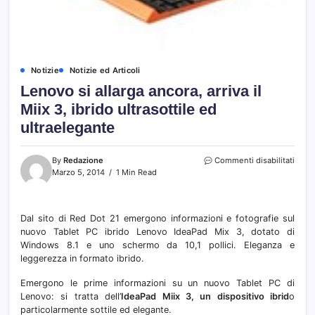
Notizie
Notizie ed Articoli
Lenovo si allarga ancora, arriva il
Miix 3, ibrido ultrasottile ed
ultraelegante
su
By
Redazione
Commenti disabilitati
Leno
Marzo 5, 2014
1 Min Read
si
allarg
ancor
Dal sito di Red Dot 21 emergono informazioni e fotografie sul
arriva
nuovo Tablet PC ibrido Lenovo IdeaPad Mix 3, dotato di
il
Miix
Windows 8.1 e uno schermo da 10,1 pollici. Eleganza e
3,
leggerezza in formato ibrido.
ibrid
ultras
Emergono le prime informazioni su un nuovo Tablet PC di
ed
Lenovo: si tratta dell’
IdeaPad Miix 3, un dispositivo ibrid
o
ultra
particolarmente sottile ed elegante.