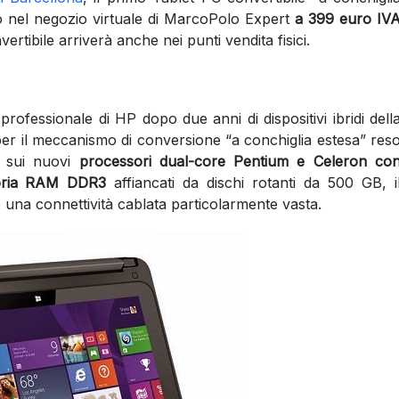
ndo nel negozio virtuale di MarcoPolo Expert
a 399 euro IV
ertibile arriverà anche nei punti vendita fisici.
professionale di HP dopo due anni di dispositivi ibridi dell
 per il meccanismo di conversione “a conchiglia estesa” res
o sui nuovi
processori dual-core Pentium e Celeron co
moria RAM DDR3
affiancati da dischi rotanti da 500 GB, i
 una connettività cablata particolarmente vasta.