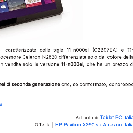
no, caratterizzate dalle sigle 11-n000el (G2B97EA) e
11
rocessore Celeron N2820 differenziate solo dal colore dell
in vendita solo la versione
11-n000el
, che ha un prezzo d
tmel di seconda generazione
che, se confermato, donerebb
ca
Articolo di
Tablet PC Itali
Offerta |
HP Pavilion X360 su Amazon Itali