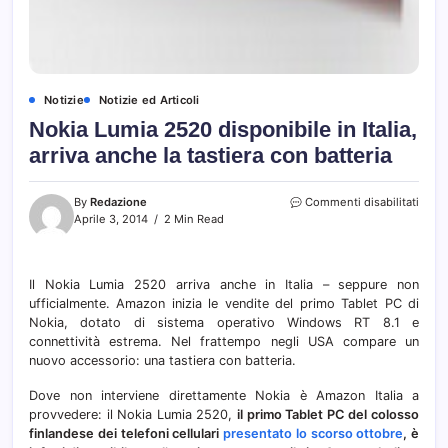
Notizie
Notizie ed Articoli
Nokia Lumia 2520 disponibile in Italia,
arriva anche la tastiera con batteria
su
By
Redazione
Commenti disabilitati
Nokia
Aprile 3, 2014
2 Min Read
Lumi
2520
dispo
Il Nokia Lumia 2520 arriva anche in Italia – seppure non
in
ufficialmente. Amazon inizia le vendite del primo Tablet PC di
Italia,
arriva
Nokia, dotato di sistema operativo Windows RT 8.1 e
anch
connettività estrema. Nel frattempo negli USA compare un
la
nuovo accessorio: una tastiera con batteria.
tastie
con
Dove non interviene direttamente Nokia è Amazon Italia a
batte
provvedere: il Nokia Lumia 2520,
il primo Tablet PC del colosso
finlandese dei telefoni cellulari
presentato lo scorso ottobre
, è