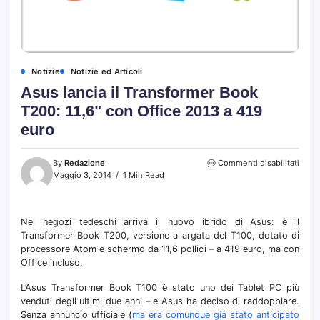
Notizie
Notizie ed Articoli
Asus lancia il Transformer Book
T200: 11,6" con Office 2013 a 419
euro
su
By
Redazione
Commenti disabilitati
Asus
Maggio 3, 2014
1 Min Read
lanci
il
Trans
Nei negozi tedeschi arriva il nuovo ibrido di Asus: è il
Book
Transformer Book T200, versione allargata del T100, dotato di
T200
11,6"
processore Atom e schermo da 11,6 pollici – a 419 euro, ma con
con
Office incluso.
Offic
2013
L’Asus Transformer Book T100 è stato uno dei Tablet PC più
a
venduti degli ultimi due anni – e Asus ha deciso di raddoppiare.
419
Senza annuncio ufficiale (
ma era comunque già stato anticipato
euro