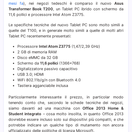
mesi fa
), nei negozi tedeschi è comparso il nuovo
Asus
Transformer Book T200
, un Tablet PC ibrido con schermo da
11,6 pollici e processore Intel Atom Z3775.
Le specifiche tecniche del nuovo Tablet PC sono molto simili a
quelle del T100, e in generale molto simili a quelle di molti altri
Tablet PC recentemente presentati:
Processore
Intel Atom Z3775
(1,47/2,39 GHz)
2 GB di memoria RAM
Disco eMMC da 32 GB
Schermo da
11,6 pollici
(1366×768)
Digitalizzatore passivo capacitivo
USB 3.0; HDMI
WiFi 802.11b/g/n con Bluetooth 4.0
Tastiera agganciabile inclusa
Particolarmente interessante il prezzo, in particolar modo
tenendo conto che, secondo le schede tecniche dei negozi,
siamo davanti ad una macchina con
Office 2013 Home &
Student integrato
– cosa molto insolita, in quanto Office 2013
dovrebbe essere incluso solo sui dispositivi più compatti, e che
potrebbe indicare un qualche tipo di mutamento non ancora
ufficializzato delle politiche di licenza Microsoft.