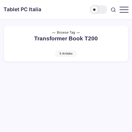
Skip
Tablet PC Italia
to
Dal
content
2003
dedicato
esclusivamente
ai
Browse Tag
Tablet
Transformer Book T200
PC
5 Articles