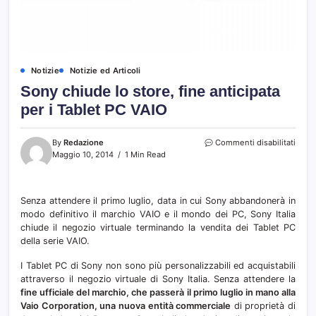
Notizie
Notizie ed Articoli
Sony chiude lo store, fine anticipata
per i Tablet PC VAIO
su
By
Redazione
Commenti disabilitati
Sony
Maggio 10, 2014
1 Min Read
chiu
lo
store
Senza attendere il primo luglio, data in cui Sony abbandonerà in
fine
modo definitivo il marchio VAIO e il mondo dei PC, Sony Italia
antic
per
chiude il negozio virtuale terminando la vendita dei Tablet PC
i
della serie VAIO.
Table
PC
I Tablet PC di Sony non sono più personalizzabili ed acquistabili
VAIO
attraverso il negozio virtuale di Sony Italia. Senza attendere la
fine ufficiale del marchio, che passerà il primo luglio in mano alla
Vaio Corporation, una nuova entità commerciale
di proprietà di