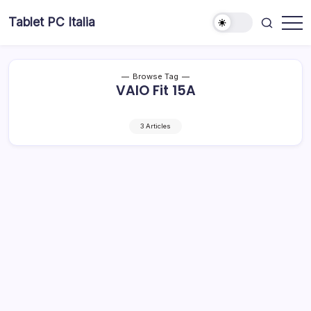
Skip
Tablet PC Italia
to
Dal
content
2003
dedicato
esclusivamente
ai
Browse Tag
Tablet
VAIO Fit 15A
PC
3 Articles