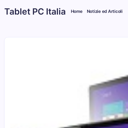
Skip
Tablet PC Italia
to
Home
Notizie ed Articoli
content
Dal
2003
dedicato
esclusivamente
ai
Tablet
PC