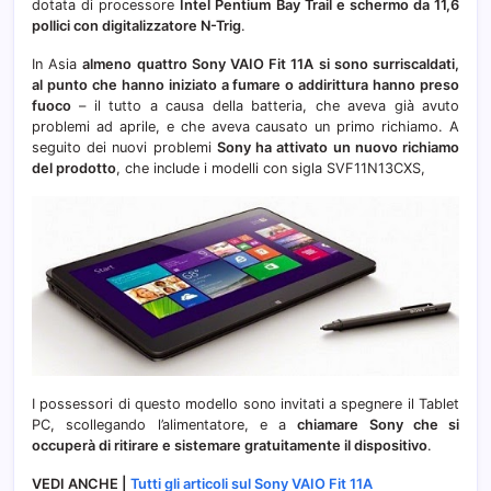
dotata di processore
Intel Pentium Bay Trail e schermo da 11,6
pollici con digitalizzatore N-Trig
.
In Asia
almeno quattro Sony VAIO Fit 11A si sono surriscaldati,
al punto che hanno iniziato a fumare o addirittura hanno preso
fuoco
– il tutto a causa della batteria, che aveva già avuto
problemi ad aprile, e che aveva causato un primo richiamo. A
seguito dei nuovi problemi
Sony ha attivato un nuovo richiamo
del prodotto
, che include i modelli con sigla SVF11N13CXS,
I possessori di questo modello sono invitati a spegnere il Tablet
PC, scollegando l’alimentatore, e a
chiamare Sony che si
occuperà di ritirare e sistemare gratuitamente il dispositivo
.
VEDI ANCHE |
Tutti gli articoli sul Sony VAIO Fit 11A