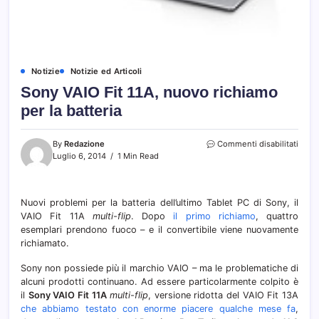
Notizie
Notizie ed Articoli
Sony VAIO Fit 11A, nuovo richiamo
per la batteria
su
By
Redazione
Commenti disabilitati
Sony
Luglio 6, 2014
1 Min Read
VAIO
Fit
11A,
Nuovi problemi per la batteria dell’ultimo Tablet PC di Sony, il
nuov
VAIO Fit 11A
multi-flip
. Dopo
il primo richiamo
, quattro
richi
per
esemplari prendono fuoco – e il convertibile viene nuovamente
la
richiamato.
batte
Sony non possiede più il marchio VAIO – ma le problematiche di
alcuni prodotti continuano. Ad essere particolarmente colpito è
il
Sony VAIO Fit 11A
multi-flip
, versione ridotta del VAIO Fit 13A
che abbiamo testato con enorme piacere qualche mese fa
,