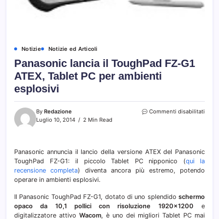
Notizie
Notizie ed Articoli
Panasonic lancia il ToughPad FZ-G1
ATEX, Tablet PC per ambienti
esplosivi
su
By
Redazione
Commenti disabilitati
Pana
Luglio 10, 2014
2 Min Read
lanci
il
Toug
Panasonic annuncia il lancio della versione ATEX del Panasonic
FZ-
ToughPad FZ-G1: il piccolo Tablet PC nipponico (
qui la
G1
ATEX
recensione completa
) diventa ancora più estremo, potendo
Table
operare in ambienti esplosivi.
PC
per
Il Panasonic ToughPad FZ-G1, dotato di uno splendido
schermo
ambie
opaco da 10,1 pollici con risoluzione 1920×1200
e
esplo
digitalizzatore attivo
Wacom
, è uno dei migliori Tablet PC mai