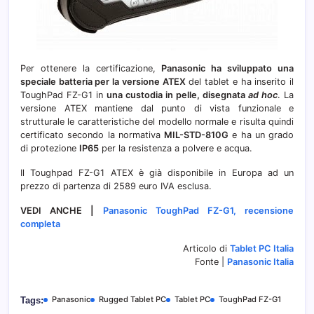
Per ottenere la certificazione,
Panasonic ha sviluppato una
speciale batteria per la versione ATEX
del tablet e ha inserito il
ToughPad FZ-G1 in
una custodia in pelle, disegnata
ad hoc
. La
versione ATEX mantiene dal punto di vista funzionale e
strutturale le caratteristiche del modello normale e risulta quindi
certificato secondo la normativa
MIL-STD-810G
e ha un grado
di protezione
IP65
per la resistenza a polvere e acqua.
Il Toughpad FZ-G1 ATEX è già disponibile in Europa ad un
prezzo di partenza di 2589 euro IVA esclusa.
VEDI ANCHE |
Panasonic ToughPad FZ-G1, recensione
completa
Articolo di
Tablet PC Italia
Fonte |
Panasonic Italia
Panasonic
Rugged Tablet PC
Tablet PC
ToughPad FZ-G1
Tags: