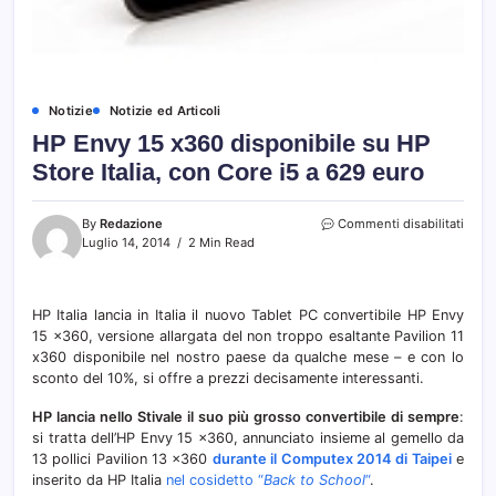
Notizie
Notizie ed Articoli
HP Envy 15 x360 disponibile su HP
Store Italia, con Core i5 a 629 euro
su
By
Redazione
Commenti disabilitati
HP
Luglio 14, 2014
2 Min Read
Envy
15
x360
HP Italia lancia in Italia il nuovo Tablet PC convertibile HP Envy
dispo
15 x360, versione allargata del non troppo esaltante Pavilion 11
su
HP
x360 disponibile nel nostro paese da qualche mese – e con lo
Store
sconto del 10%, si offre a prezzi decisamente interessanti.
Italia,
con
HP lancia nello Stivale il suo più grosso convertibile di sempre
:
Core
si tratta dell’HP Envy 15 x360, annunciato insieme al gemello da
i5
13 pollici Pavilion 13 x360
durante il Computex 2014 di Taipei
e
a
inserito da HP Italia
nel cosidetto “
Back to School
“
.
629