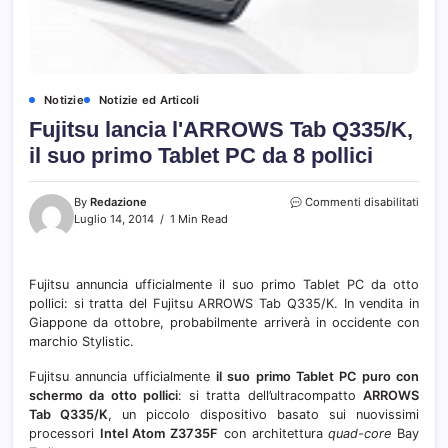
Notizie
Notizie ed Articoli
Fujitsu lancia l'ARROWS Tab Q335/K,
il suo primo Tablet PC da 8 pollici
su
By
Redazione
Commenti disabilitati
Fujit
Luglio 14, 2014
1 Min Read
lanci
l'AR
Tab
Fujitsu annuncia ufficialmente il suo primo Tablet PC da otto
Q335
pollici: si tratta del Fujitsu ARROWS Tab Q335/K. In vendita in
il
suo
Giappone da ottobre, probabilmente arriverà in occidente con
prim
marchio Stylistic.
Table
PC
Fujitsu annuncia ufficialmente
il suo primo Tablet PC puro con
da
schermo da otto pollici
: si tratta dell’ultracompatto
ARROWS
8
Tab Q335/K
, un piccolo dispositivo basato sui nuovissimi
pollic
processori
Intel Atom Z3735F
con architettura
quad-core
Bay