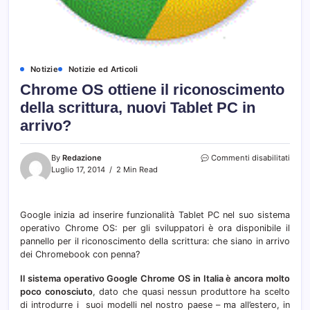
Notizie
Notizie ed Articoli
Chrome OS ottiene il riconoscimento
della scrittura, nuovi Tablet PC in
arrivo?
su
By
Redazione
Commenti disabilitati
Chro
Luglio 17, 2014
2 Min Read
OS
ottie
il
Google inizia ad inserire funzionalità Tablet PC nel suo sistema
ricon
operativo Chrome OS: per gli sviluppatori è ora disponibile il
della
scritt
pannello per il riconoscimento della scrittura: che siano in arrivo
nuovi
dei Chromebook con penna?
Table
PC
Il sistema operativo Google Chrome OS in Italia è ancora molto
in
poco conosciuto
, dato che quasi nessun produttore ha scelto
arriv
di introdurre i suoi modelli nel nostro paese – ma all’estero, in