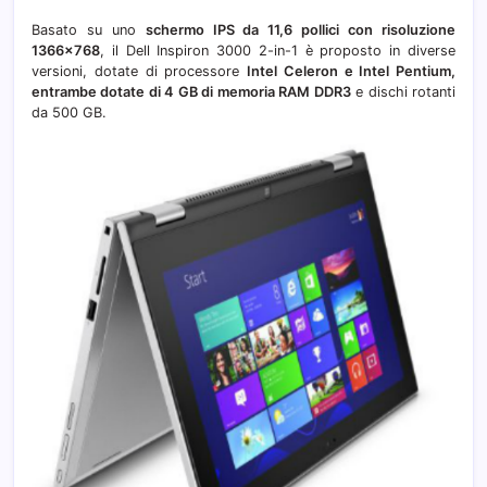
mai
Basato su uno
schermo IPS da 11,6 pollici con risoluzione
in
1366×768
, il Dell Inspiron 3000 2-in-1 è proposto in diverse
Italia
versioni, dotate di processore
Intel Celeron e Intel Pentium,
entrambe dotate di 4 GB di memoria RAM DDR3
e dischi rotanti
da 500 GB.