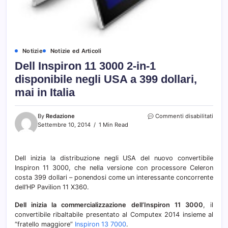
Notizie
Notizie ed Articoli
Dell Inspiron 11 3000 2-in-1
disponibile negli USA a 399 dollari,
mai in Italia
su
By
Redazione
Commenti disabilitati
Dell
Settembre 10, 2014
1 Min Read
Inspi
11
3000
Dell inizia la distribuzione negli USA del nuovo convertibile
2-
Inspiron 11 3000, che nella versione con processore Celeron
in-
1
costa 399 dollari – ponendosi come un interessante concorrente
dispo
dell’HP Pavilion 11 X360.
negli
USA
Dell inizia la commercializzazione dell’Inspiron 11 3000
, il
a
convertibile ribaltabile presentato al Computex 2014 insieme al
399
“fratello maggiore”
Inspiron 13 7000
.
dollar