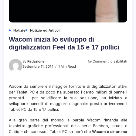
Notizie
Notizie ed Articoli
Wacom inizia lo sviluppo di
digitalizzatori Feel da 15 e 17 pollici
su
By
Redazione
Commenti disabilitati
Wac
Settembre 11, 2014
1 Min Read
inizia
lo
svilu
Wacom da sempre è il maggior fornitore di digitalizzatori attivi
di
per Tablet PC e da poco ha superato i cento milioni di pannelli
digita
Feel
prodotti – per solidificare la sua posizione, ha iniziato a
da
sviluppare pannelli di maggiore diagonale: presto arriveranno i
15
Tablet PC da 15 e 17 pollici.
e
17
Alla gran parte del mondo la parola Wacom rimanda alle
pollic
tavolette grafiche professionali della serie Bamboo, Intuos e
Cintiq – chi conosce i Tablet PC sa però che
Wacom è sinonimo