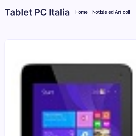
Skip
Tablet PC Italia
to
Home
Notizie ed Articoli
content
Dal
2003
dedicato
esclusivamente
ai
Tablet
PC