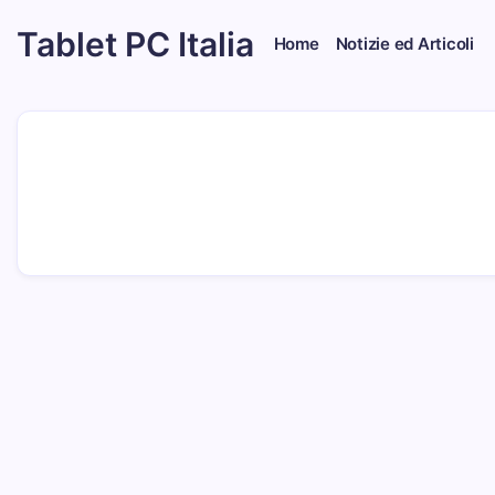
Skip
Tablet PC Italia
to
Home
Notizie ed Articoli
content
Dal
2003
dedicato
esclusivamente
ai
Tablet
PC