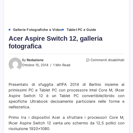
Gallerie Fotografiche e Video
Tablet PC e Guide
Acer Aspire Switch 12, galleria
fotografica
su
By
Redazione
Commenti disabilitati
Acer
Ottobre 15, 2014
1 Min Read
Aspir
Switc
12,
Presentato di sfuggita all’IFA 2014 di Berlino insieme ai
galler
primissimi PC e Tablet PC con processore Intel Core M, l’Acer
fotog
Aspire Switch 12 è un Tablet PC convertibile/ibrido con
specifiche Ultrabook decisamente particolare nelle forme e
nell’estetica.
Primo tra i dispositivi Acer a sfruttare i processori Core M,
l’Acer Aspire Switch 12 vanta uno schermo da 12,5 pollici con
risoluzione 1920×1080.